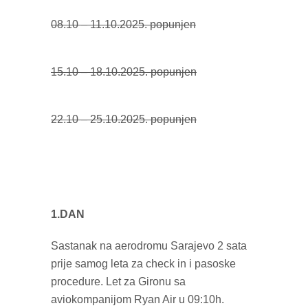
08.10 – 11.10.2025. popunjen
15.10 – 18.10.2025. popunjen
22.10 – 25.10.2025. popunjen
1.DAN
Sastanak na aerodromu Sarajevo 2 sata
prije samog leta za check in i pasoske
procedure. Let za Gironu sa
aviokompanijom Ryan Air u 09:10h.