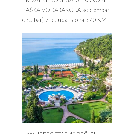
BAŠKA VODA (AKCIJA septembar-
oktobar) 7 polupansiona 370 KM
PROČITAJ VIŠE
Hotel IBEROSTAR 4* BEČIĆI –