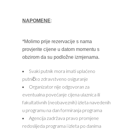
NAPOMENE
:
*Molimo prije rezervacije s nama
provjerite cijene u datom momentu s
obzirom da su podložne izmjenama.
Svaki putnik mora imati uplaćeno
putničko zdravstveno osiguranje
Organizator nije odgovoran za
eventualna povećanje cijena ulaznica ili
fakultativnih (neobaveznih) izleta navedenih
u programu na dan formiranja programa
Agencija zadržava pravo promjene
redoslijeda programa i izleta po danima