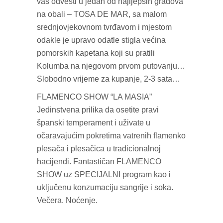
vas odvesti u jedan od najljepših gradova
na obali – TOSA DE MAR, sa malom
srednjovjekovnom tvrđavom i mjestom
odakle je upravo odatle stigla većina
pomorskih kapetana koji su pratili
Kolumba na njegovom prvom putovanju…
Slobodno vrijeme za kupanje, 2-3 sata…
FLAMENCO SHOW “LA MASIA”
Jedinstvena prilika da osetite pravi
španski temperament i uživate u
očaravajućim pokretima vatrenih flamenko
plesača i plesačica u tradicionalnoj
hacijendi. Fantastičan FLAMENCO
SHOW uz SPECIJALNI program kao i
uključenu konzumaciju sangrije i soka.
Večera. Noćenje.