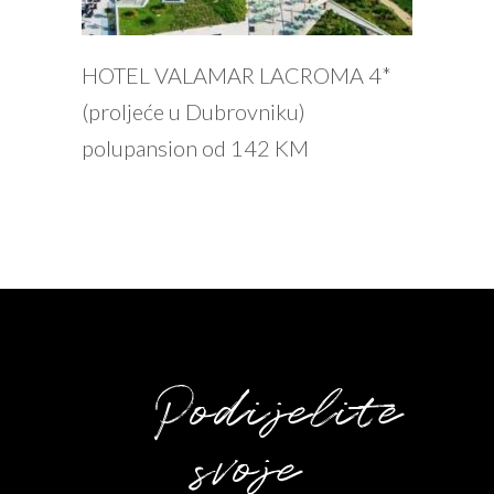
PROČITAJ VIŠE
HOTEL VALAMAR LACROMA 4*
(proljeće u Dubrovniku)
polupansion od 142 KM
Podijelite
svoje