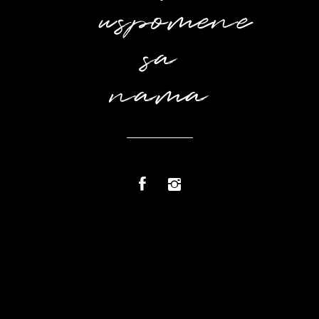
uspomene
sa
nama