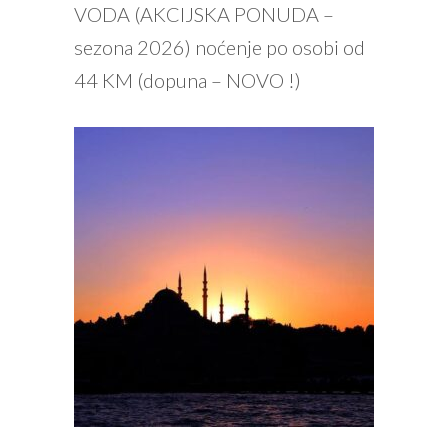
VODA (AKCIJSKA PONUDA –
sezona 2026) noćenje po osobi od
44 KM (dopuna – NOVO !)