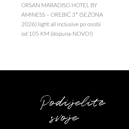
PROČITAJ VIŠE
ORSAN MARADISO HOTEL BY
AMINESS – OREBIĆ 3* (SEZONA
2026) light all inclusive po osobi
od 105 KM (dopuna-NOVO!)
Podijelite
svoje