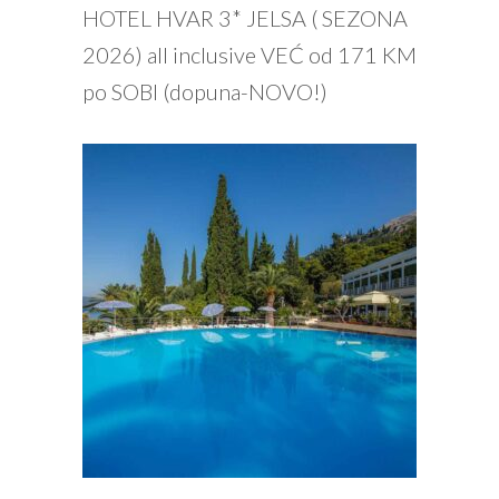
PROČITAJ VIŠE
HOTEL HVAR 3* JELSA ( SEZONA
2026) all inclusive VEĆ od 171 KM
po SOBI (dopuna-NOVO!)