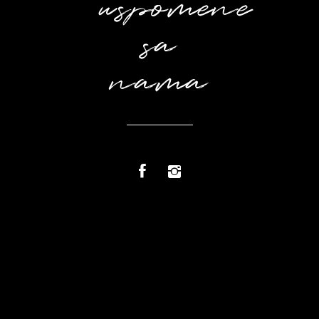
uspomene
sa
nama