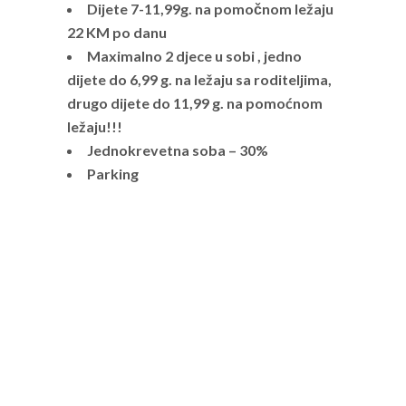
Dijete 7-11,99g. na pomočnom ležaju
22 KM po danu
Maximalno 2 djece u sobi , jedno
dijete do 6,99 g. na ležaju sa roditeljima,
drugo dijete do 11,99 g. na pomoćnom
ležaju!!!
Jednokrevetna soba – 30%
Parking