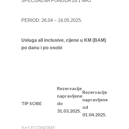
SPECIJALNA PONUDA za 1 MAJ
PERIOD: 26.04 – 16.05.2025.
Usluga all inclusive, cijene u KM (BAM)
po danu i po o
sobi
Rezervacije
Rezervacije
napravljene
napravljene
TIP SOBE
do
od
31.03.2025.
01.04.2025.
½+1 ECONOMY