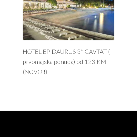
PROČITAJ VIŠE
HOTEL EPIDAURUS 3* CAVTAT (
prvomajska ponuda) od 123 KM
(NOVO !)