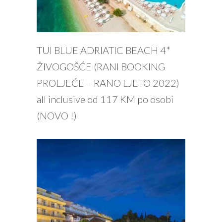
PROČITAJ VIŠE
TUI BLUE ADRIATIC BEACH 4*
ŽIVOGOŠĆE (RANI BOOKING
PROLJEĆE – RANO LJETO 2022)
all inclusive od 117 KM po osobi
(NOVO !)