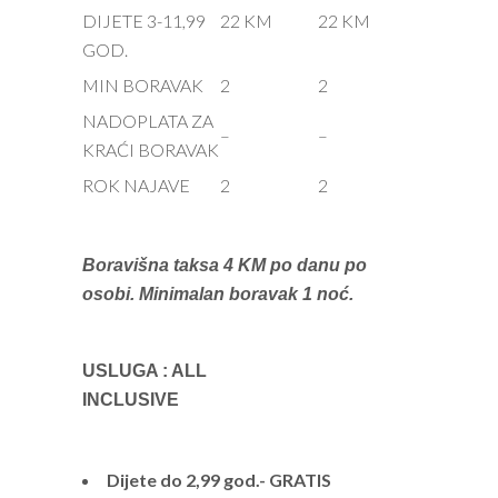
DIJETE 3-11,99
22 KM
22 KM
GOD.
MIN BORAVAK
2
2
NADOPLATA ZA
–
–
KRAĆI BORAVAK
ROK NAJAVE
2
2
Boravišna taksa 4 KM po danu po
osobi. Minimalan boravak 1 noć.
USLUGA : ALL
INCLUSIVE
Dijete do 2,99 god.- GRATIS