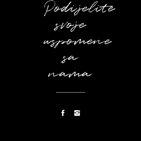
Podijelite
svoje
uspomene
sa
nama