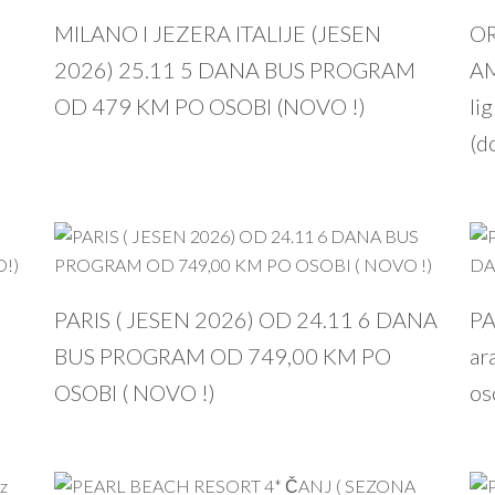
PROČITAJ VIŠE
MILANO I JEZERA ITALIJE (JESEN
OR
2026) 25.11 5 DANA BUS PROGRAM
AM
OD 479 KM PO OSOBI (NOVO !)
li
(d
PROČITAJ VIŠE
PARIS ( JESEN 2026) OD 24.11 6 DANA
PA
M
BUS PROGRAM OD 749,00 KM PO
ar
OSOBI ( NOVO !)
os