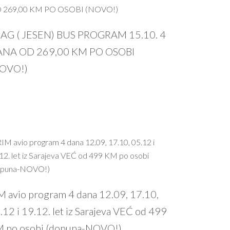
PROČITAJ VIŠE
AG ( JESEN) BUS PROGRAM 15.10. 4
NA OD 269,00 KM PO OSOBI
OVO!)
PROČITAJ VIŠE
M avio program 4 dana 12.09, 17.10,
.12 i 19.12. let iz Sarajeva VEĆ od 499
 po osobi (dopuna-NOVO!)