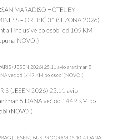
PROČITAJ VIŠE
SAN MARADISO HOTEL BY
INESS – OREBIĆ 3* (SEZONA 2026)
ght all inclusive po osobi od 105 KM
opuna-NOVO!)
PROČITAJ VIŠE
RIS (JESEN 2026) 25.11 avio
anžman 5 DANA već od 1449 KM po
obi (NOVO!)