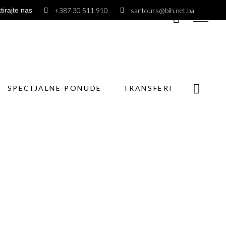
+387 30 511 910
santours@bih.net.ba
tirajte nas
ECIJALNE PONUDE
TRANSFERI
SPECIJALNE PONUDE
TRANSFERI