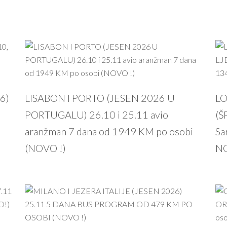
PROČITAJ VIŠE
6)
LISABON I PORTO (JESEN 2026 U
LO
PORTUGALU) 26.10 i 25.11 avio
(Š
aranžman 7 dana od 1949 KM po osobi
Sa
(NOVO !)
NO