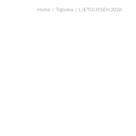
Home
/
Trgovina
/
LJETO/JESEN 2026