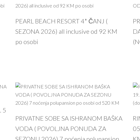
PEARL BEACH RESORT 4* ČANJ (
PR
SEZONA 2026) all inclusive od 92 KM
DA
po osobi
(N
 5
PROČITAJ VIŠE
PRIVATNE SOBE SA ISHRANOM BAŠKA
RI
VODA ( POVOLJNA PONUDA ZA
05
SEZONU 2026) 7 noćenja polupansion
KM