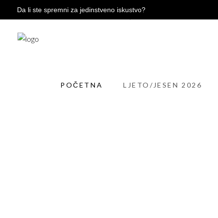
Da li ste spremni za jedinstveno iskustvo?
POČETNA
LJETO/JESEN 2026
ZIM
POČETNA
LJETO/JESEN 2026