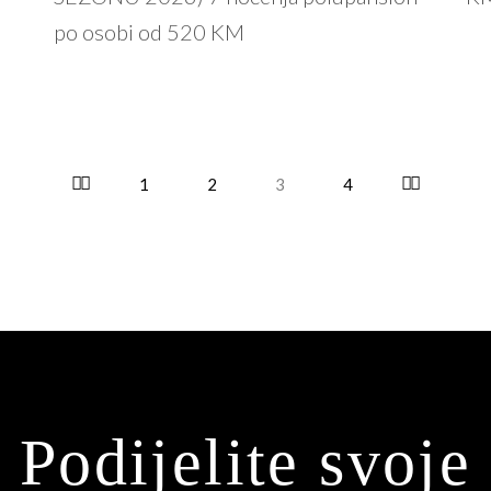
po osobi od 520 KM
1
2
3
4
Podijelite svoje