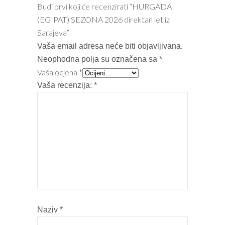
Budi prvi koji će recenzirati “HURGADA
(EGIPAT) SEZONA 2026 direktan let iz
Sarajeva”
Vaša email adresa neće biti objavljivana.
Neophodna polja su označena sa
*
Vaša ocjena
*
Vaša recenzija:
*
Naziv
*