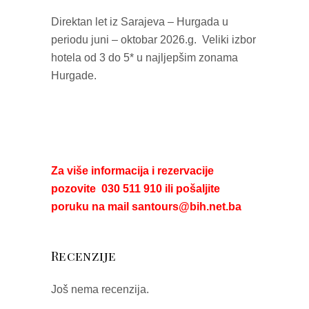
Direktan let iz Sarajeva – Hurgada u
periodu juni – oktobar 2026.g. Veliki izbor
hotela od 3 do 5* u najljepšim zonama
Hurgade.
Za više informacija i rezervacije
pozovite 030 511 910 ili pošaljite
poruku na mail santours@bih.net.ba
Recenzije
Još nema recenzija.