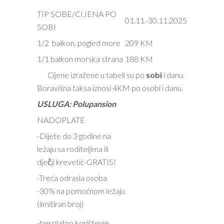
TIP SOBE/CIJENA PO
01.11.-30.11.2025
SOBI
1/2 balkon, pogled more
209 KM
1/1 balkon morska strana
188 KM
Cijene izražene u tabeli su po
sobi
i danu.
Boravišna taksa iznosi 4KM po osobi i danu.
USLUGA: Polupansion
NADOPLATE
-Dijete do 3 godine na
ležaju sa roditeljima ili
dječji krevetić-GRATIS!
-Treća odrasla osoba
-30% na pomoćnom ležaju
(limitiran broj)
-besplatno korištenje