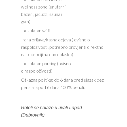
wellness zone (unutarnji
bazen , jacuzzi, sauna i
gym)
-besplatan wi-fi
-rana prijava/kasna odjava ( ovisno o
raspoloživosti ,potrebno provjeriti direktno
na recepciji na dan dolaska)
-besplatan parking (ovisno
o raspoloživosti)
Otkazna politika: do 6 dana pred ulazak bez
penala, ispod 6 dana 100% penali.
Hoteli se nalaze u uvali Lapad
(Dubrovnik)