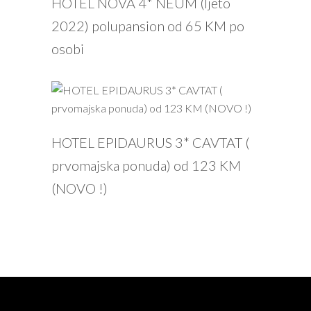
HOTEL NOVA 4* NEUM (ljeto
2022) polupansion od 65 KM po
osobi
PROČITAJ VIŠE
HOTEL EPIDAURUS 3* CAVTAT (
prvomajska ponuda) od 123 KM
(NOVO !)