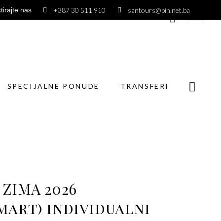
+387 30 511 910
santours@bih.net.ba
tirajte nas
ECIJALNE PONUDE
TRANSFERI
SPECIJALNE PONUDE
TRANSFERI
 ZIMA 2026
mart) individualni