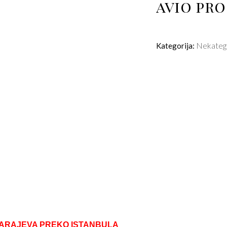
avio pr
Nekateg
Kategorija:
 SARAJEVA PREKO ISTANBULA