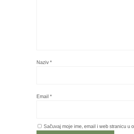
Naziv
*
Email
*
Sačuvaj moje ime, email i web stranicu u