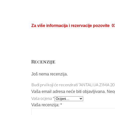
Za više informacija i rezervacije pozovite 
Recenzije
Još nema recenzija.
Budi prvi koji će recenzirati “ANTALIJA ZIMA 202
Vaša email adresa neće biti objavljivana.
Neo
Vaša ocjena
*
Vaša recenzija:
*