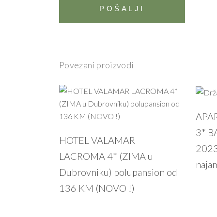
Povezani proizvodi
APAR
3* B
PROČITAJ VIŠE
HOTEL VALAMAR
2023
LACROMA 4* (ZIMA u
naja
Dubrovniku) polupansion od
136 KM (NOVO !)