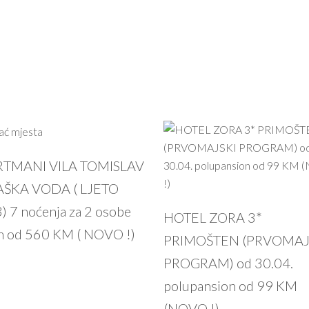
PROČITAJ VIŠE
TMANI VILA TOMISLAV
AŠKA VODA ( LJETO
) 7 noćenja za 2 osobe
HOTEL ZORA 3*
m od 560 KM ( NOVO !)
PRIMOŠTEN (PRVOMAJ
PROGRAM) od 30.04.
polupansion od 99 KM
(NOVO !)