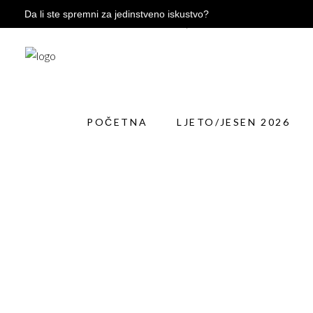
Da li ste spremni za jedinstveno iskustvo?
POČETNA
LJETO/JESEN 2026
ZIM
POČETNA
LJETO/JESEN 2026