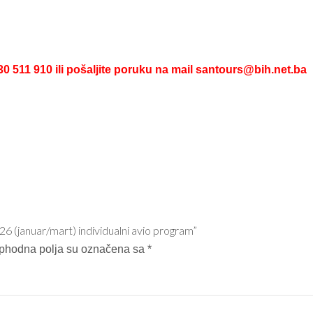
030 511 910 ili pošaljite poruku na mail santours@bih.net.ba
6 (januar/mart) individualni avio program”
phodna polja su označena sa
*